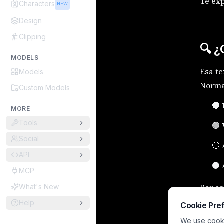
Te exp
Characters
NEW
Design
Clipping
🔍 ¿
MODELS
Esa te
Models
Norma
Custom Models
🔴
MORE
Tools
🟢
Social
🔵
API
⚫
MCP
Por e
What's New
Help
Cookie Pre
We use cookie