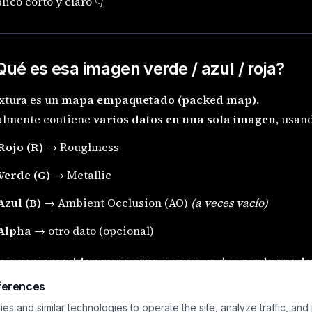
lico corto y claro 👇
Qué es esa imagen verde / azul / roja?
xtura es un
mapa empaquetado (packed map)
.
lmente contiene
varios datos en una sola imagen
, usan
Rojo (R)
→ Roughness
Verde (G)
→ Metallic
Azul (B)
→ Ambient Occlusion (AO)
(a veces vacío)
Alpha
→ otro dato (opcional)
so
no se ve en blanco y negro
, porque
cada canal guarda 
ferences
s and similar technologies to operate the site, analyze traffic, and