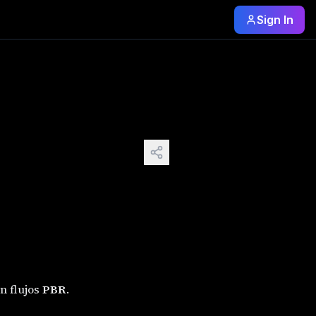
Sign In
 flujos PBR . Te explico corto y claro 👇 🔍 
n flujos
PBR
.