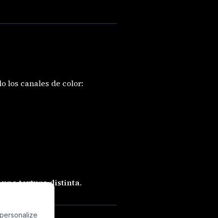
do los canales de color:
una textura distinta
.
 personalize