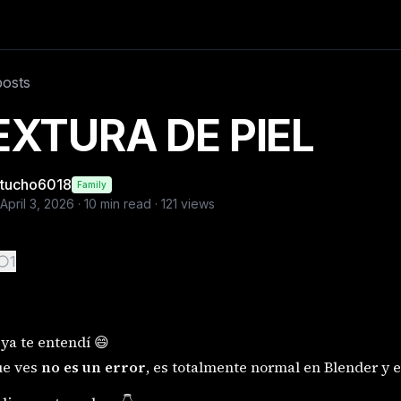
error , es totalmente normal en Blender y en
posts
EXTURA DE PIEL
tucho6018
Family
April 3, 2026
·
10
min read ·
121
views
1
ya te entendí 😄
ue ves
no es un error
, es totalmente normal en Blender y e